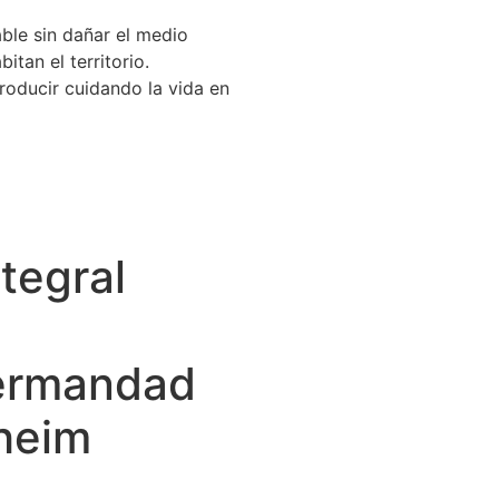
able sin dañar el medio
tan el territorio.
producir cuidando la vida en
tegral
ermandad
heim