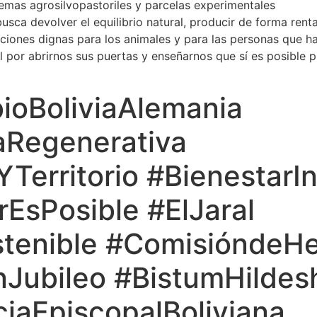
temas agrosilvopastoriles y parcelas experimentales
sca devolver el equilibrio natural, producir de forma rent
iones dignas para los animales y para las personas que habi
l por abrirnos sus puertas y enseñarnos que sí es posible 
ioBoliviaAlemania
aRegenerativa
Territorio #BienestarIn
EsPosible #ElJaral
stenible #ComisióndeH
Jubileo #BistumHildes
iaEpiscopalBoliviana