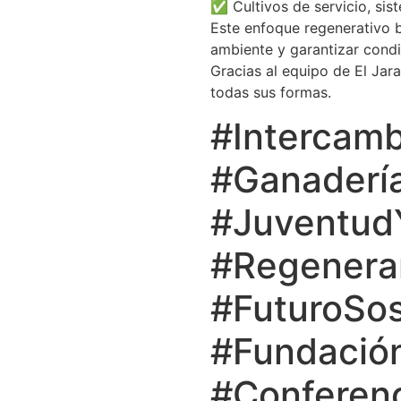
✅ Cultivos de servicio, sis
Este enfoque regenerativo bu
ambiente y garantizar condic
Gracias al equipo de El Jara
todas sus formas.
#Intercamb
#Ganaderí
#JuventudY
#Regenerar
#FuturoSo
#Fundación
#Conferenc